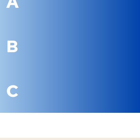
A
B
C