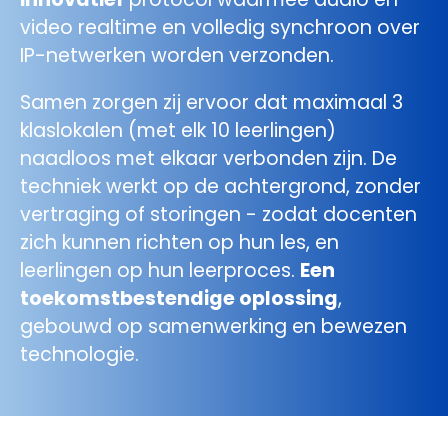
video realtime en volledig synchroon over
IP-netwerken worden verzonden.
Samen zorgen zij ervoor dat maximaal 3
klaslokalen (met elk 10 leerlingen)
naadloos met elkaar verbonden zijn. De
techniek werkt op de achtergrond, zonder
vertraging of storingen - zodat docenten
zich kunnen richten op hun les, en
leerlingen op hun leerproces.
Een
toekomstbestendige oplossing
,
gebouwd op samenwerking en bewezen
technologie.